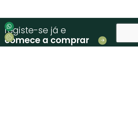
registe-se já e
comece a comprar
Deixe-nos os seus dados
E receba novidades em primeira mão!
Consinto que a Madeiras Atlântico, trate e utilize os meus dados pessoais
fornecidos, para comunicação de informações relacionadas com produtos e
serviços, de acordo com o descrito nos
Termos de uso e privacidade