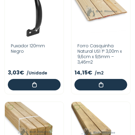
Puxador 120mm
Forro Casquinha
Negro
Natural US1 1ª 3,00m x
9,6cm x 9,5mm –
3,46m2
3,03€
14,15€
/Unidade
/m2