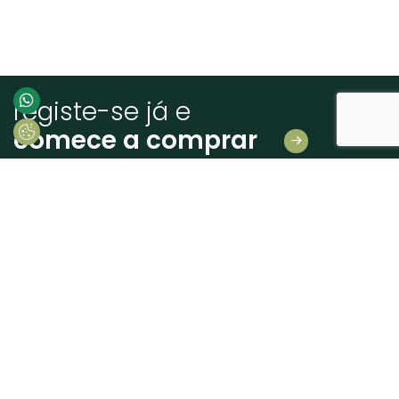
registe-se já e
comece a comprar
Deixe-nos os seus dados
E receba novidades em primeira mão!
Consinto que a Madeiras Atlântico, trate e utilize os meus dados pessoais
fornecidos, para comunicação de informações relacionadas com produtos e
serviços, de acordo com o descrito nos
Termos de uso e privacidade