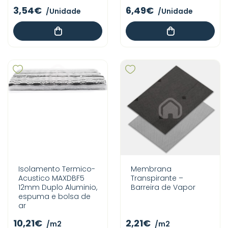
3,54€
6,49€
/Unidade
/Unidade
Isolamento Termico-
Membrana
Acustico MAXDBF5
Transpirante –
12mm Duplo Aluminio,
Barreira de Vapor
espuma e bolsa de
ar
10,21€
2,21€
/m2
/m2