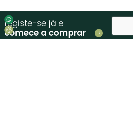
registe-se já e
comece a comprar
Deixe-nos os seus dados
E receba novidades em primeira mão!
Consinto que a Madeiras Atlântico, trate e utilize os meus dados pessoais
fornecidos, para comunicação de informações relacionadas com produtos e
serviços, de acordo com o descrito nos
Termos de uso e privacidade
enviar