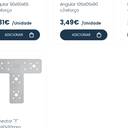
ular 90x90x65
Angular 105x105x90
eforço
c/reforço
31€
3,49€
/Unidade
/Unidade
ADICIONAR
ADICIONAR
ector "T"
x110x30mm