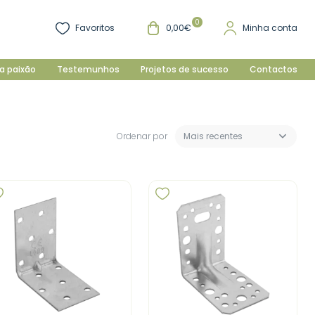
0
Favoritos
0,00€
Minha conta
a paixão
Testemunhos
Projetos de sucesso
Contactos
Ordenar por
Mais recentes