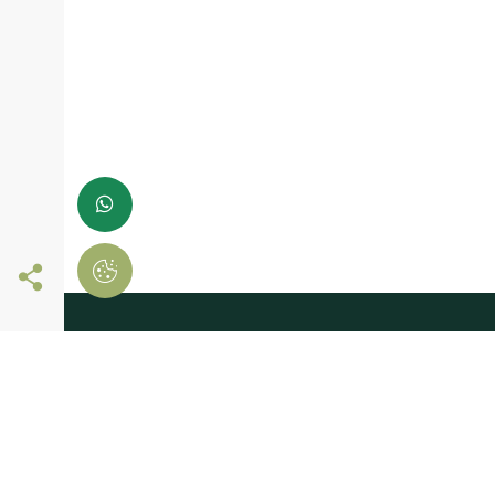
Siga-nos online
registe-se já e
comece a comprar
Deixe-nos os seus dados