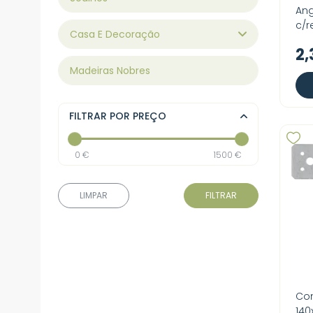
Ang
c/r
Casa E Decoração
2,
Madeiras Nobres
FILTRAR POR PREÇO
0 €
1500 €
LIMPAR
FILTRAR
Con
140