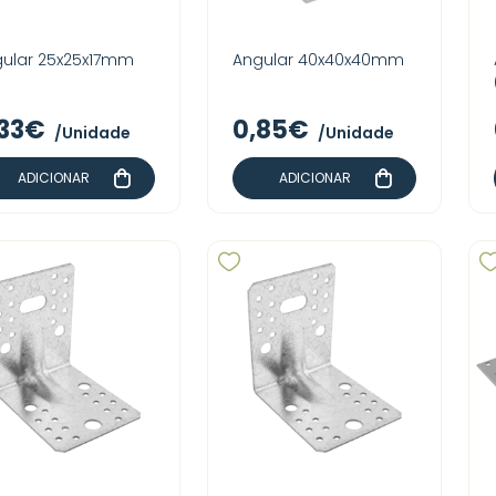
ular 25x25x17mm
Angular 40x40x40mm
,33€
0,85€
/Unidade
/Unidade
ADICIONAR
ADICIONAR