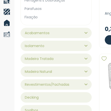
Ferragens E Dobradiças
Parafusos
Ang
Fixação
0
Acabamentos
Isolamento
Madeira Tratada
Madeira Natural
Revestimentos/Fachadas
Decking
Soalhos