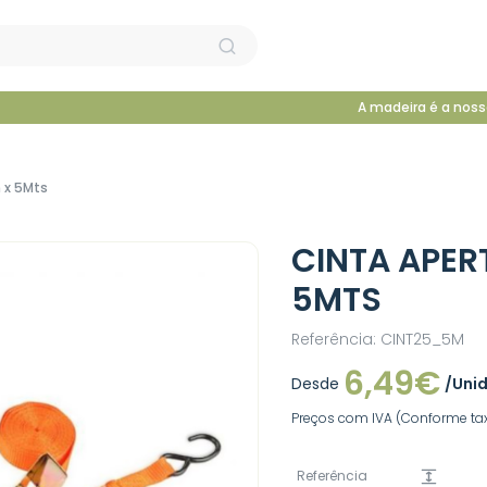
A madeira é a noss
 x 5Mts
CINTA APER
5MTS
Referência: CINT25_5M
6,49€
Desde
/Uni
Preços com IVA (Conforme tax
Referência