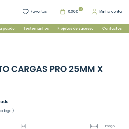
0
Favoritos
0,00€
Minha conta
a paixão
Testemunhos
Projetos de sucesso
Contactos
TO CARGAS PRO 25MM X
dade
a legal)
Preço