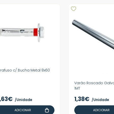
rafuso c/ Bucha Metal 8x60
Varão Roscado Galv
1MT
,63€
1,38€
/Unidade
/Unidade
ADICIONAR
ADICIONAR