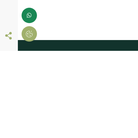
Siga-nos online
registe-se já e
comece a comprar
Deixe-nos os seus dados
E receba novidades em primeira mão!
Consinto que a Madeiras Atlântico, trate e utilize os meus dados
pessoais fornecidos, para comunicação de informações relaciona