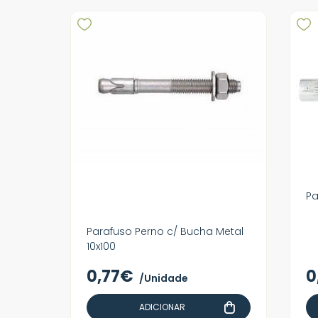
Pa
Parafuso Perno c/ Bucha Metal
10x100
0,77€
0
/Unidade
ADICIONAR