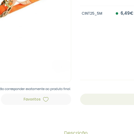
6,49€
CINT25_5M
não corresponder exatamente ao produto final.
Favoritos
Descrição