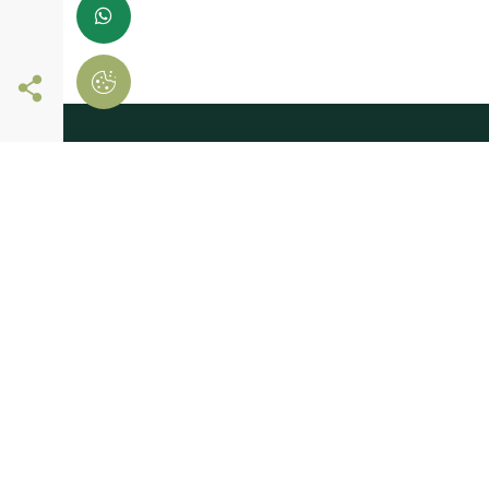
Siga-nos online
registe-se já e
comece a comprar
Deixe-nos os seus dados
E receba novidades em primeira mão!
Consinto que a Madeiras Atlântico, trate e utilize os meus dados
pessoais fornecidos, para comunicação de informações relaciona
com produtos e serviços, de acordo com o descrito nos
Termos de 
privacidade