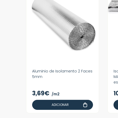
Aluminio de Isolamento 2 Faces
Is
5mm
MA
es
3,69€
1
/m2
ADICIONAR