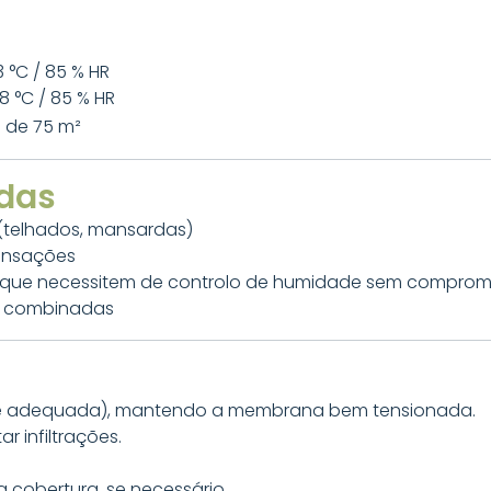
 °C / 85 % HR
8 °C / 85 % HR
l de 75 m²
das
(telhados, mansardas)
densações
iais que necessitem de controlo de humidade sem comprom
de combinadas
base adequada), mantendo a membrana bem tensionada.
r infiltrações.
 cobertura, se necessário.