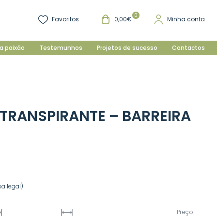
0
Favoritos
0,00€
Minha conta
a paixão
Testemunhos
Projetos de sucesso
Contactos
RANSPIRANTE – BARREIRA
a legal)
Preço