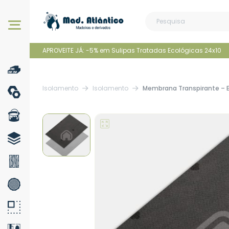
Os nossos produtos
APROVEITE JÁ: -5% em Sulipas Tratadas Ecológicas 24x10
Isolamento
Isolamento
Membrana Transpirante – B