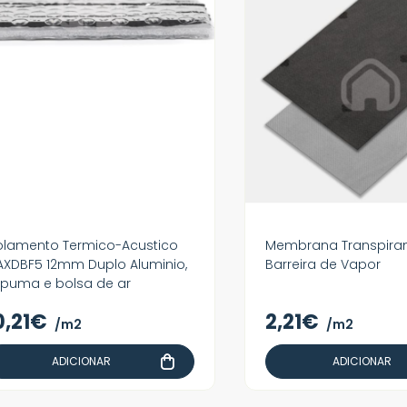
olamento Termico-Acustico
Membrana Transpiran
XDBF5 12mm Duplo Aluminio,
Barreira de Vapor
puma e bolsa de ar
0,21€
2,21€
/m2
/m2
ADICIONAR
ADICIONAR