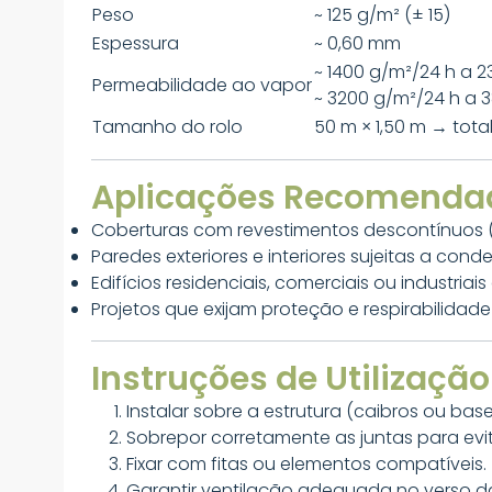
Peso
~ 125 g/m² (± 15)
Espessura
~ 0,60 mm
~ 1400 g/m²/24 h a 23
Permeabilidade ao vapor
~ 3200 g/m²/24 h a 3
Tamanho do rolo
50 m × 1,50 m → tota
Aplicações Recomenda
Coberturas com revestimentos descontínuos 
Paredes exteriores e interiores sujeitas a con
Edifícios residenciais, comerciais ou industr
Projetos que exijam proteção e respirabilida
Instruções de Utilização
Instalar sobre a estrutura (caibros ou 
Sobrepor corretamente as juntas para evita
Fixar com fitas ou elementos compatíveis.
Garantir ventilação adequada no verso da