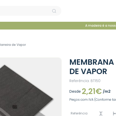
A madeira é a noss
arreira de Vapor
MEMBRANA T
DE VAPOR
Referência: BT150
2,21€
Desde
/m2
Preços com IVA (Conforme tax
Referência