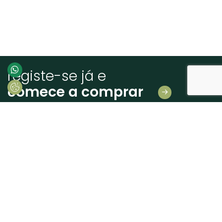
registe-se já e
comece a comprar
Deixe-nos os seus dados
E receba novidades em primeira mão!
Consinto que a Madeiras Atlântico, trate e utilize os meus dados pessoais
fornecidos, para comunicação de informações relacionadas com produtos e