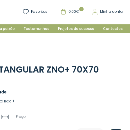
0
Favoritos
0,00€
Minha conta
a paixão
Testemunhos
Projetos de sucesso
Contactos
TANGULAR ZNO+ 70X70
ade
a legal)
Preço