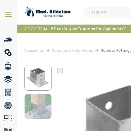
Os nossos produtos
APROVEITE JÁ: -5% em Sulipas Tratadas Ecológicas 24x10
Acessórios
Suportes e Porta Pilares
Suporte Retang