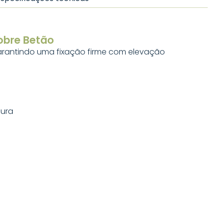
sobre Betão
arantindo uma fixação firme com elevação
gura