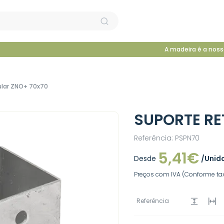
A madeira é a noss
ular ZNO+ 70x70
SUPORTE RE
Referência: PSPN70
5,41€
Desde
/Unid
Preços com IVA (Conforme tax
Referência