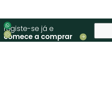
registe-se já e
comece a comprar
Deixe-nos os seus dados
E receba novidades em primeira mão!
Consinto que a Madeiras Atlântico, trate e utilize os meus dados pessoais
fornecidos, para comunicação de informações relacionadas com produtos e
serviços, de acordo com o descrito nos
Termos de uso e privacidade