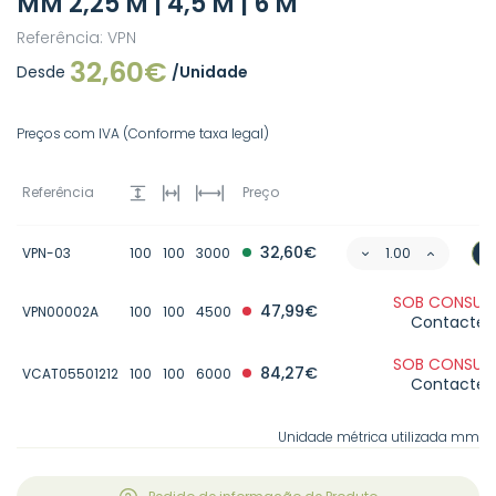
MM 2,25 M | 4,5 M | 6 M
Referência: VPN
32,60€
Desde
/Unidade
Preços com IVA (Conforme taxa legal)
Referência
Preço
32,60€
VPN-03
100
100
3000
SOB CONSULT
47,99€
VPN00002A
100
100
4500
Contacte-
SOB CONSULT
84,27€
VCAT05501212
100
100
6000
Contacte-
Unidade métrica utilizada mm