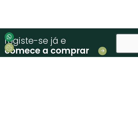
registe-se já e
comece a comprar
Deixe-nos os seus dados
E receba novidades em primeira mão!
Consinto que a Madeiras Atlântico, trate e utilize os meus dados pessoais
fornecidos, para comunicação de informações relacionadas com produtos e
serviços, de acordo com o descrito nos
Termos de uso e privacidade