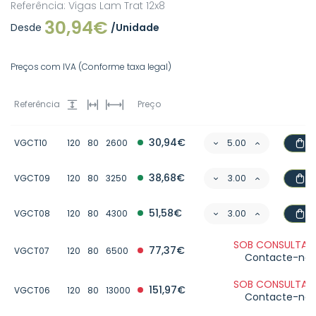
Referência: Vigas Lam Trat 12x8
30,94€
Desde
/Unidade
Preços com IVA (Conforme taxa legal)
Referência
Preço
30,94€
VGCT10
120
80
2600
38,68€
VGCT09
120
80
3250
51,58€
VGCT08
120
80
4300
SOB CONSULTA -
77,37€
VGCT07
120
80
6500
Contacte-nos
SOB CONSULTA -
151,97€
VGCT06
120
80
13000
Contacte-nos