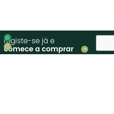
registe-se já e
comece a comprar
Deixe-nos os seus dados
E receba novidades em primeira mão!
Consinto que a Madeiras Atlântico, trate e utilize os meus dados pessoais