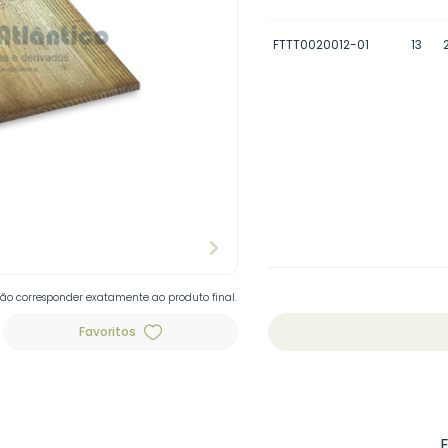
FTTT0020012-01
13
não corresponder exatamente ao produto final.
Favoritos