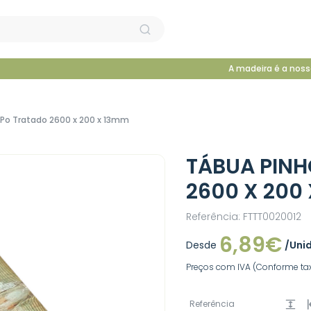
A madeira é a noss
Po Tratado 2600 x 200 x 13mm
TÁBUA PINH
2600 X 200
Referência: FTTT0020012
6,89€
Desde
/Uni
Preços com IVA (Conforme tax
Referência