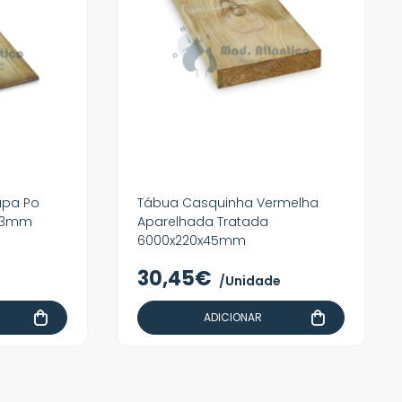
apa Po
Tábua Casquinha Vermelha
 13mm
Aparelhada Tratada
6000x220x45mm
30,45€
/Unidade
ADICIONAR