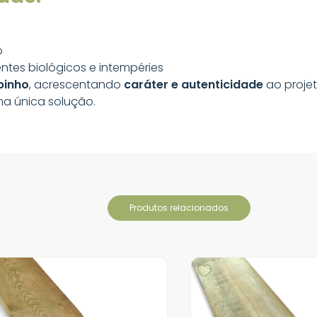
o
ntes biológicos e intempéries
pinho
, acrescentando
caráter e autenticidade
ao projet
a única solução.
produtos relacionados