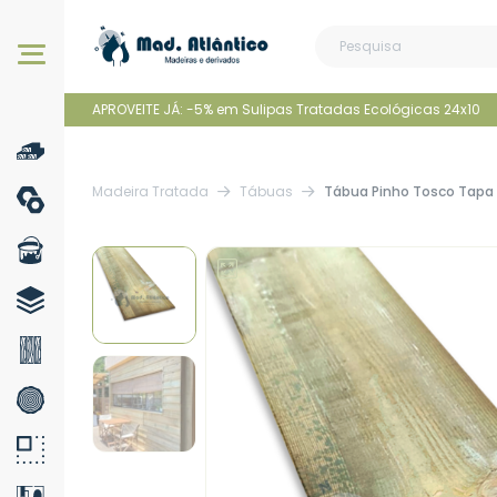
Os nossos produtos
APROVEITE JÁ: -5% em Sulipas Tratadas Ecológicas 24x10
Madeira Tratada
Tábuas
Tábua Pinho Tosco Tapa 