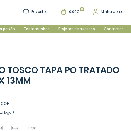
0
Favoritos
0,00€
Minha conta
a paixão
Testemunhos
Projetos de sucesso
Contactos
O TOSCO TAPA PO TRATADO
 X 13MM
dade
a legal)
Preço