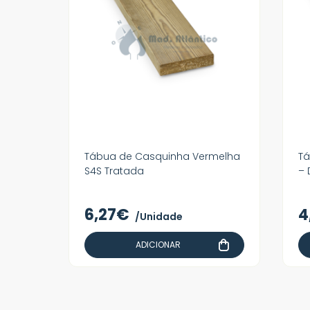
Tábua de Casquinha Vermelha
Tá
S4S Tratada
– 
6,27€
4
/Unidade
ADICIONAR