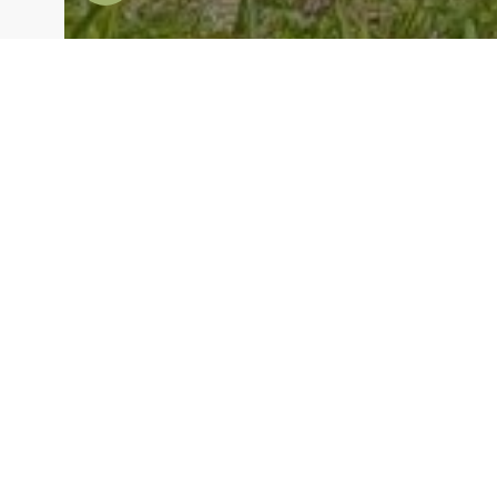
RIPADOS
Ano de realização:
2024
Localização:
Santarém
Descrição do projeto:
Garagem / Ripado Em habitação
Garagem em Santarém com ripado de m