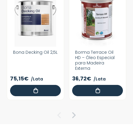
Bona Decking Oil 2,5L
Borma Terrace Oil
HD – Óleo Especial
para Madeira
Externa
75,15€
36,72€
/Lata
/Lata