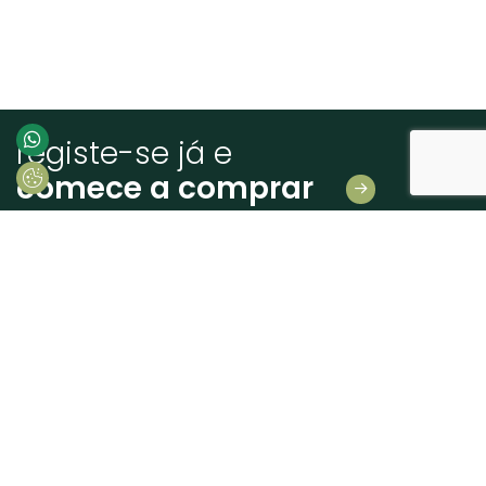
registe-se já e
comece a comprar
Deixe-nos os seus dados
E receba novidades em primeira mão!
Consinto que a Madeiras Atlântico, trate e utilize os meus dados pessoais
fornecidos, para comunicação de informações relacionadas com produtos e