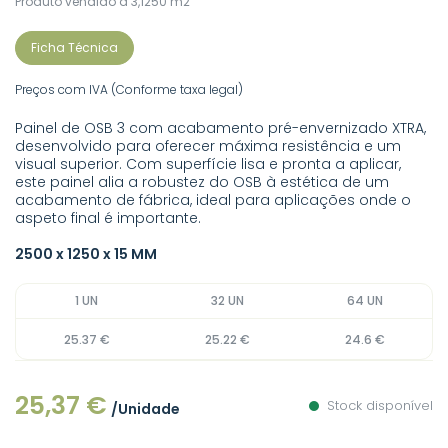
Produto vendido a 3,1250 m2
Ficha Técnica
Preços com IVA (Conforme taxa legal)
Painel de OSB 3 com acabamento pré-envernizado XTRA,
desenvolvido para oferecer máxima resistência e um
visual superior. Com superfície lisa e pronta a aplicar,
este painel alia a robustez do OSB à estética de um
acabamento de fábrica, ideal para aplicações onde o
aspeto final é importante.
2500 x 1250 x 15 MM
1 UN
32 UN
64 UN
25.37 €
25.22 €
24.6 €
25,37 €
Stock disponível
/Unidade