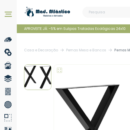
Os nossos produtos
APROVEITE JÁ: -5% em Sulipas Tratadas Ecológicas 24x10
Casa e Decoração
Pernas Mesa e Bancos
Pernas 