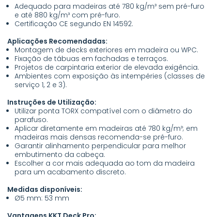
Adequado para madeiras até 780 kg/m³ sem pré-furo
e até 880 kg/m³ com pré-furo.
Certificação CE segundo EN 14592.
Aplicações Recomendadas:
Montagem de decks exteriores em madeira ou WPC.
Fixação de tábuas em fachadas e terraços.
Projetos de carpintaria exterior de elevada exigência.
Ambientes com exposição às intempéries (classes de
serviço 1, 2 e 3).
Instruções de Utilização:
Utilizar ponta TORX compatível com o diâmetro do
parafuso.
Aplicar diretamente em madeiras até 780 kg/m³; em
madeiras mais densas recomenda-se pré-furo.
Garantir alinhamento perpendicular para melhor
embutimento da cabeça.
Escolher a cor mais adequada ao tom da madeira
para um acabamento discreto.
Medidas disponíveis:
Ø5 mm: 53 mm
Vantagens KKT Deck Pro: