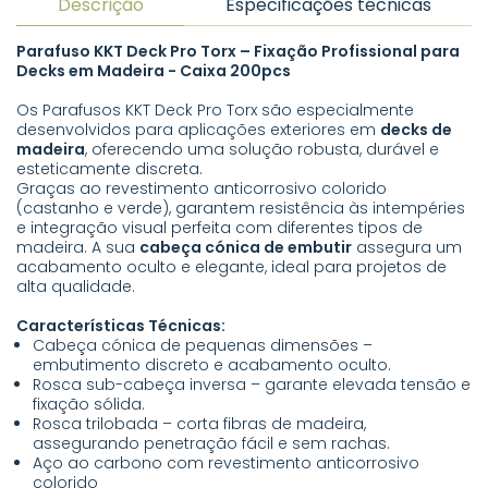
Descrição
Especificações técnicas
Parafuso KKT Deck Pro Torx – Fixação Profissional para
Decks em Madeira -
Caixa 200pcs
Os Parafusos KKT Deck Pro Torx são especialmente
desenvolvidos para aplicações exteriores em
decks de
madeira
, oferecendo uma solução robusta, durável e
esteticamente discreta.
Graças ao revestimento anticorrosivo colorido
(castanho e verde), garantem resistência às intempéries
e integração visual perfeita com diferentes tipos de
madeira. A sua
cabeça cónica de embutir
assegura um
acabamento oculto e elegante, ideal para projetos de
alta qualidade.
Características Técnicas:
Cabeça cónica de pequenas dimensões –
embutimento discreto e acabamento oculto.
Rosca sub-cabeça inversa – garante elevada tensão e
fixação sólida.
Rosca trilobada – corta fibras de madeira,
assegurando penetração fácil e sem rachas.
Aço ao carbono com revestimento anticorrosivo
colorido