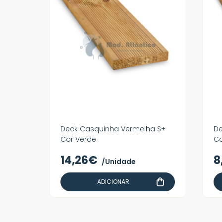
Deck Casquinha Vermelha S+
De
Cor Verde
Co
14,26€
8
/Unidade
ADICIONAR