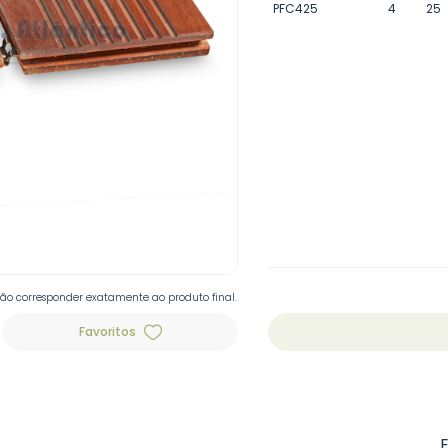
PFC425
4
25
não corresponder exatamente ao produto final.
Favoritos