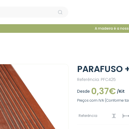
A madeira é a noss
PARAFUSO 
Referência: PFC425
0,37€
Desde
/Kit
Preços com IVA (Conforme tax
Referência