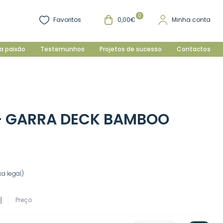
0
Favoritos
0,00€
Minha conta
a paixão
Testemunhos
Projetos de sucesso
Contactos
+ GARRA DECK BAMBOO
a legal)
Preço