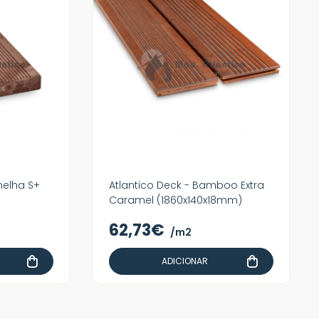
elha S+
Atlantico Deck - Bamboo Extra
Caramel (1860x140x18mm)
62,73€
/m2
ADICIONAR