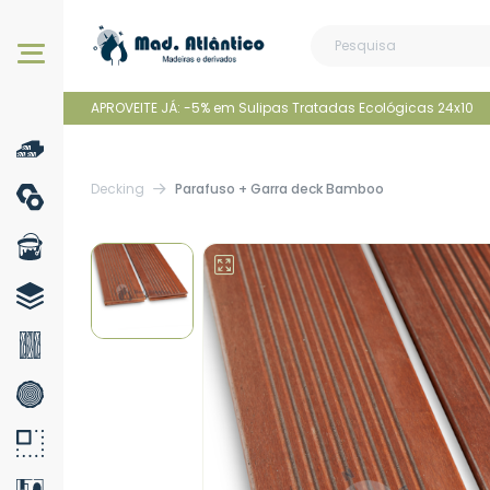
Os nossos produtos
APROVEITE JÁ: -5% em Sulipas Tratadas Ecológicas 24x10
Decking
Parafuso + Garra deck Bamboo