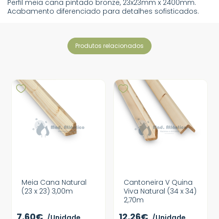
Perfil meia cana pintado bronze, 23x23mm x 2400mm.
Acabamento diferenciado para detalhes sofisticados.
produtos relacionados
Meia Cana Natural
Cantoneira V Quina
(23 x 23) 3,00m
Viva Natural (34 x 34)
2,70m
7,60€
12,26€
/Unidade
/Unidade