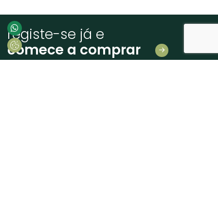
registe-se já e
comece a comprar
Deixe-nos os seus dados
E receba novidades em primeira mão!
Consinto que a Madeiras Atlântico, trate e utilize os meus dados pessoais
fornecidos, para comunicação de informações relacionadas com produtos e
serviços, de acordo com o descrito nos
Termos de uso e privacidade
enviar