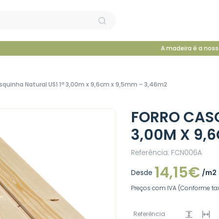
A madeira é a noss
squinha Natural US1 1ª 3,00m x 9,6cm x 9,5mm – 3,46m2
FORRO CASQ
3,00M X 9,
Referência: FCN006A
14,15€
Desde
/m2
Preços com IVA (Conforme tax
Referência