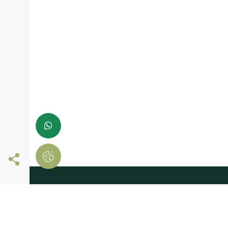
Siga-nos online
registe-se já e
comece a comprar