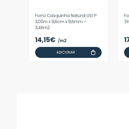
Forro Casquinha Natural US1 1ª
Fo
3,00m x 9,6cm x 9,5mm –
2
3,46m2
14,15€
1
/m2
ADICIONAR