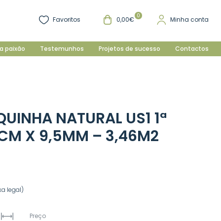
0
Favoritos
0,00€
Minha conta
a paixão
Testemunhos
Projetos de sucesso
Contactos
UINHA NATURAL US1 1ª
6CM X 9,5MM – 3,46M2
a legal)
Preço