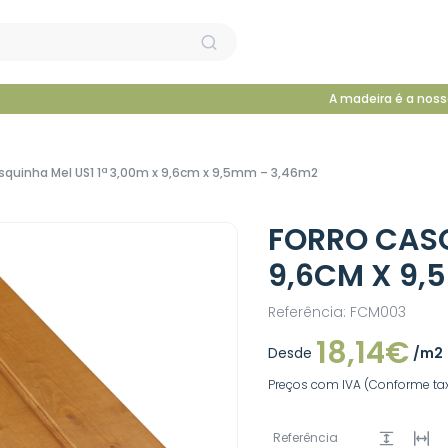
A madeira é a noss
squinha Mel US1 1ª 3,00m x 9,6cm x 9,5mm – 3,46m2
FORRO CASQ
9,6CM X 9,
Referência: FCM003
18,14€
Desde
/m2
Preços com IVA (Conforme tax
Referência