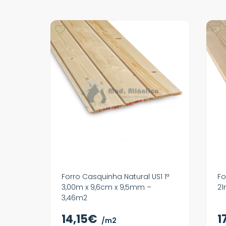
Forro Casquinha Natural US1 1ª
Fo
3,00m x 9,6cm x 9,5mm –
2
3,46m2
14,15€
1
/m2