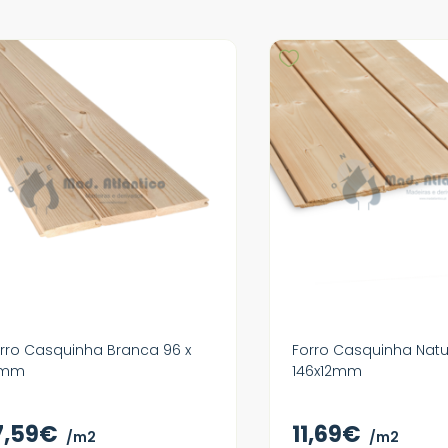
rro Casquinha Branca 96 x
Forro Casquinha Natur
1mm
146x12mm
7,59€
11,69€
/m2
/m2