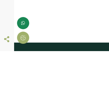
Siga-nos online
registe-se já e
comece a comprar
Deixe-nos os seus dados
E receba novidades em primeira mão!