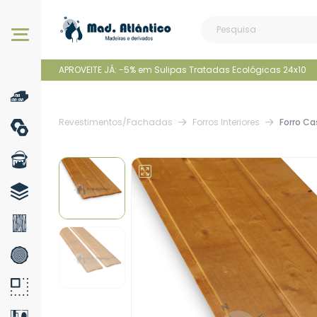
Os nossos produtos
APROVEITE JÁ: -5% em Sulipas Tratadas Ecológicas 24x10
Revestimentos/Fachadas
Forros Interiores
Forro Ca