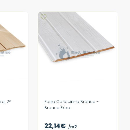
al 2ª
Forro Casquinha Branca -
Branco Extra
22,14€
/m2