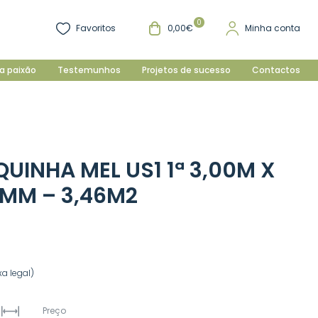
0
Favoritos
0,00€
Minha conta
a paixão
Testemunhos
Projetos de sucesso
Contactos
UINHA MEL US1 1ª 3,00M X
5MM – 3,46M2
a legal)
Preço