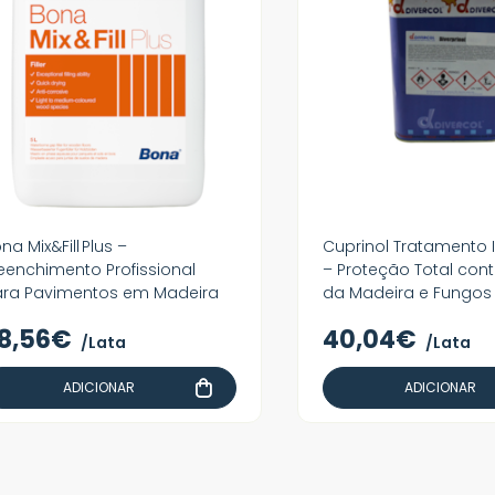
na Mix&Fill Plus –
Cuprinol Tratamento I
eenchimento Profissional
– Proteção Total cont
ra Pavimentos em Madeira
da Madeira e Fungos
8,56€
40,04€
/Lata
/Lata
ADICIONAR
ADICIONAR