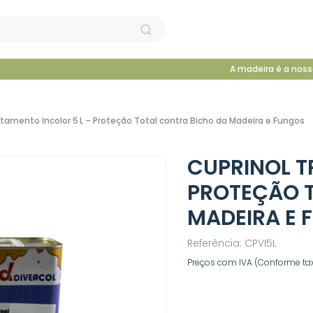
A madeira é a noss
atamento Incolor 5 L – Proteção Total contra Bicho da Madeira e Fungos
CUPRINOL T
PROTEÇÃO 
MADEIRA E 
Referência: CPVI5L
Preços com IVA (Conforme tax