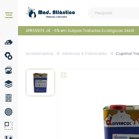
Os nossos produtos
APROVEITE JÁ: -5% em Sulipas Tratadas Ecológicas 24x10
Acabamentos
Velaturas e Tratamento
Cuprinol Tr