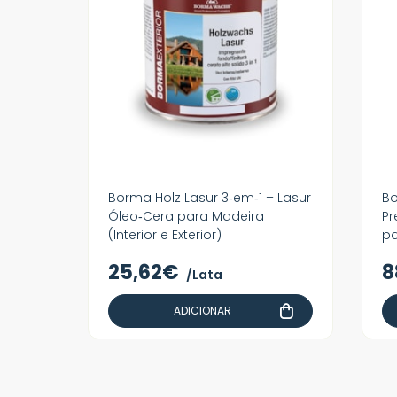
Borma Holz Lasur 3‑em‑1 – Lasur
Bo
Óleo‑Cera para Madeira
Pr
(Interior e Exterior)
pa
25,62€
8
/Lata
ADICIONAR