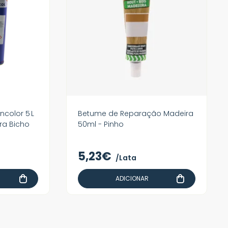
ncolor 5 L
Betume de Reparação Madeira
ra Bicho
50ml - Pinho
5,23€
/Lata
ADICIONAR