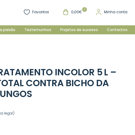
0
Favoritos
0,00€
Minha conta
a paixão
Testemunhos
Projetos de sucesso
Contactos
RATAMENTO INCOLOR 5 L –
TOTAL CONTRA BICHO DA
FUNGOS
a legal)