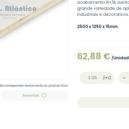
acabamento B+/B, isento 
grande variedade de apl
industriais e decorativos.
2500 x 1250 x 15mm
62,88 €
/Unidad
/m2
não corresponder exatamente ao produto final.
Favoritos