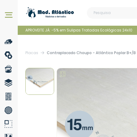
Os nossos produtos
APROVEITE JÁ: -5% em Sulipas Tratadas Ecológicas 24x10
Placas
Contraplacado Choupo - Atlântico Poplar B+/B 