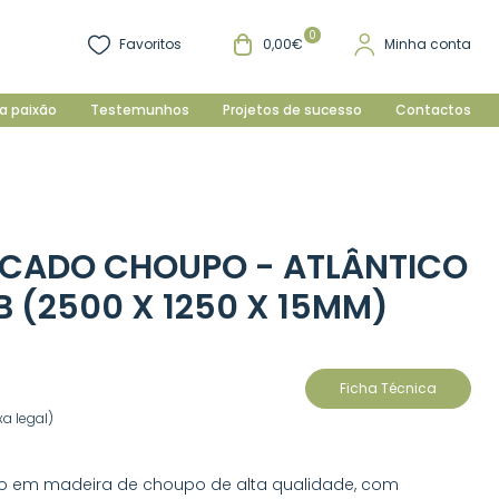
0
Favoritos
0,00€
Minha conta
a paixão
Testemunhos
Projetos de sucesso
Contactos
CADO CHOUPO - ATLÂNTICO
B (2500 X 1250 X 15MM)
Ficha Técnica
a legal)
o em madeira de choupo de alta qualidade, com