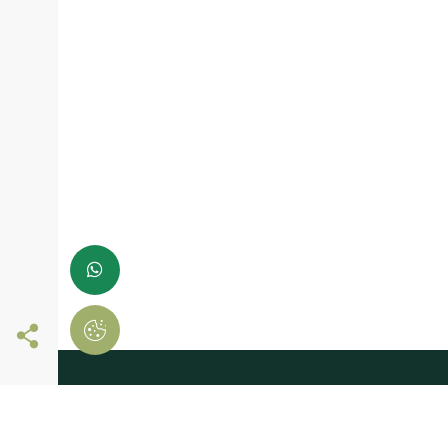
Siga-nos online
registe-se já e