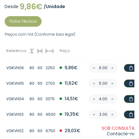
9,86€
Desde
/Unidade
Ficha Técnica
Preços com IVA (Conforme taxa legal)
Referência
Preço
9,86€
VGKVH06
80
60
2250
11,62€
VGKVH05
80
60
2700
14,51€
VGKVH04
80
60
3375
19,35€
VGKVH03
80
60
4500
SOB CONSULTA -
29,03€
VGKVH02
80
60
6750
Contacte-nos