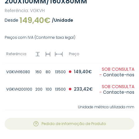
200X100MM/160X80MM
Referência: VGKVH
149,40€
Desde
/Unidade
Preços com IVA (Conforme taxa legal)
Referência
Preço
SOB CONSULTA
149,40€
VGKVH16080
160
80
13500
-
Contacte-nos
SOB CONSULTA
233,42€
VGKVH200100
200
100
13500
-
Contacte-nos
Unidade métrica utilizada mm
Pedido de informação de Produto