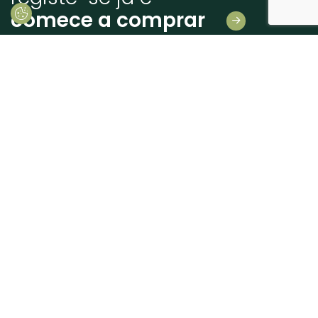
comece a comprar
Deixe-nos os seus dados
E receba novidades em primeira mão!
Consinto que a Madeiras Atlântico, trate e utilize os meus dados pessoais
fornecidos, para comunicação de informações relacionadas com produtos e
serviços, de acordo com o descrito nos
Termos de uso e privacidade
enviar
+351 262 926 225
geral@madatlantico.pt
A MADEIRAS ATLÂNTICO