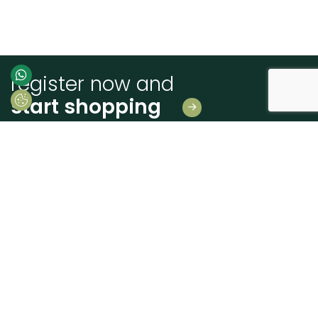
register now and
start shopping
Leave us your details
And receive news first hand!
I consent to Madeiras Atlântico processing and using my personal data
provided for the purpose of communicating information related to products
and services, as described in the
Terms of use and privacy